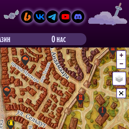
азин
О нас
+
−